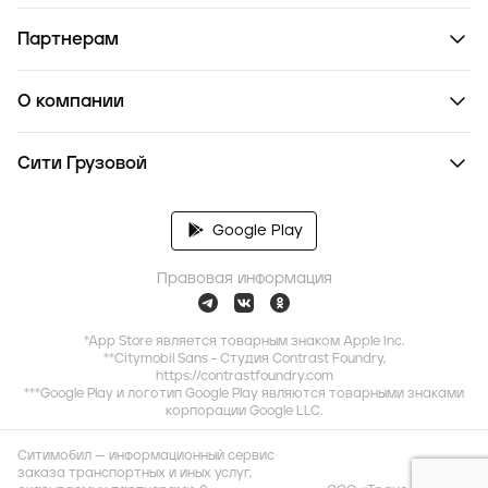
Партнерам
О компании
Сити Грузовой
Google Play
Правовая информация
*App Store является товарным знаком Apple Inc.
**Citymobil Sans - Студия Contrast Foundry,
https://contrastfoundry.com
***Google Play и логотип Google Play являются товарными знаками
корпорации Google LLC.
Ситимобил — информационный сервис
заказа транспортных и иных услуг,