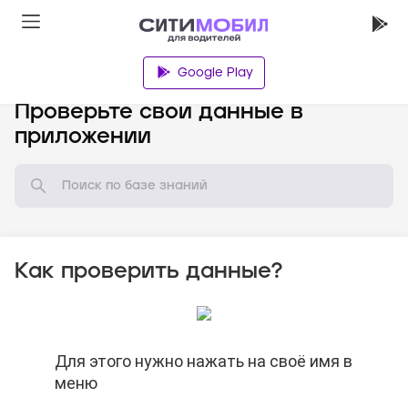
Google Play
База знаний
Проверьте свои данные в
приложении
Как проверить данные?
Для этого нужно нажать на своё имя в
Для этого нужно нажать на своё имя в
Для этого нужно нажать на своё имя в
меню
меню
меню