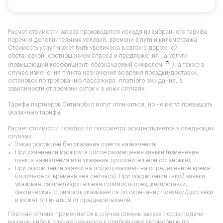
Расчет стоимости заказа производится исходя из выбранного тарифа,
перечня дополнительных условий, времени в пути и километража.
Стоимость услуг может быть увеличена в связи с дорожной
обстановкой, соотношением спроса и предложения на услуги
(повышающий коэффициент, обозначаемый символом
), а также в
случае изменения пункта назначения во время поездки/доставки,
остановок по требованию пассажира, платного ожидания, в
зависимости от времени суток и в иных случаях.
Тарифы партнеров Ситимобил могут отличаться, но не могут превышать
указанные тарифы.
Расчет стоимости поездки по таксометру осуществляется в следующих
случаях:
Заказ оформлен без указания пункта назначения;
При изменении маршрута после размещения заявки (изменение
пункта назначения или указания дополнительной остановки);
При оформлении заявки на подачу машины на определенное время
(отличное от времени «на сейчас»). При оформлении такой заявки
указывается предварительная стоимость поездки/доставки,
фактическая стоимость указывается по окончании поездки/доставки
и может отличаться от предварительной.
Платная отмена применяется в случае отмены заказа после подачи
машины либо в случае невыхода к прибывшему автомобилю по