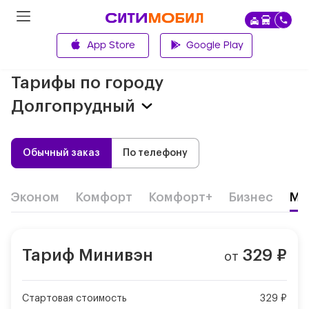
App Store
Google Play
Главная
Тарифы по городу
Долгопрудный
Обычный заказ
По телефону
Эконом
Комфорт
Комфорт+
Бизнес
Ми
Тариф
Минивэн
329
₽
от
Стартовая стоимость
329 ₽