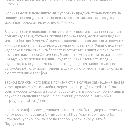
перечня.
В случае если в дополнительных условиях предусмотрена доплата за
длинную поездку, то такая доплата может взиматься при поездке/
доставке продолжительностью от 7 минут.
В случае если в дополнительных условиях предусмотрена доплата за
подачу издалека, то такая доплата применяется, если время подачи
машины больше 9 минут. Стоимость рассчитывается исходя из времени
и километража пути водителя до пункта отправления. Заказ с подачей
издалека можно отменить бесплатно в течение 3 минут с момента его
принятия партнером Ситимобил. В случае отмены заказа по истечении
3 минут, но до подачи машины, будет списана стоимость подачи
издалека, а в случае отмены после подачи (в том числе невыхода к
автомобилю) - стоимость подачи издалека и стоимость платной отмены
в соответствии с тарифом.
Тарифы для обычного заказа применяются в случае размещения заказа
через приложение Ситимобил, через сайт
https://city-mobil.ru/
, чат-
боты в мессенджерах, а также через виджеты в сервисах третьих лиц, в
случае размещения заказа на основании договора с Ситимобил
https://city-mobil.ru/oferta
.
Заказ по телефону осуществляется через Службу Поддержки. Условия
использования сервиса Ситимобил на
https://city-mobil.ru/oferta
.
Стоимость услуги при заказе по телефону уточняйте у Службы
Поддержки.