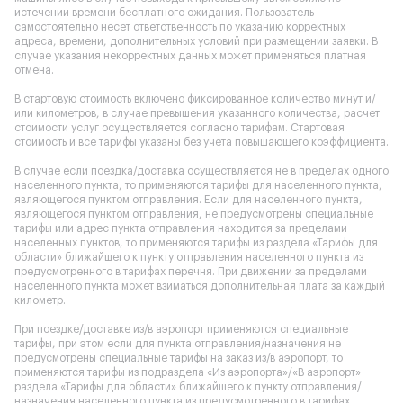
истечении времени бесплатного ожидания. Пользователь
самостоятельно несет ответственность по указанию корректных
адреса, времени, дополнительных условий при размещении заявки. В
случае указания некорректных данных может применяться платная
отмена.
В стартовую стоимость включено фиксированное количество минут и/
или километров, в случае превышения указанного количества, расчет
стоимости услуг осуществляется согласно тарифам. Стартовая
стоимость и все тарифы указаны без учета повышающего коэффициента.
В случае если поездка/доставка осуществляется не в пределах одного
населенного пункта, то применяются тарифы для населенного пункта,
являющегося пунктом отправления. Если для населенного пункта,
являющегося пунктом отправления, не предусмотрены специальные
тарифы или адрес пункта отправления находится за пределами
населенных пунктов, то применяются тарифы из раздела «Тарифы для
области» ближайшего к пункту отправления населенного пункта из
предусмотренного в тарифах перечня. При движении за пределами
населенного пункта может взиматься дополнительная плата за каждый
километр.
При поездке/доставке из/в аэропорт применяются специальные
тарифы, при этом если для пункта отправления/назначения не
предусмотрены специальные тарифы на заказ из/в аэропорт, то
применяются тарифы из подраздела «Из аэропорта»/«В аэропорт»
раздела «Тарифы для области» ближайшего к пункту отправления/
назначения населенного пункта из предусмотренного в тарифах