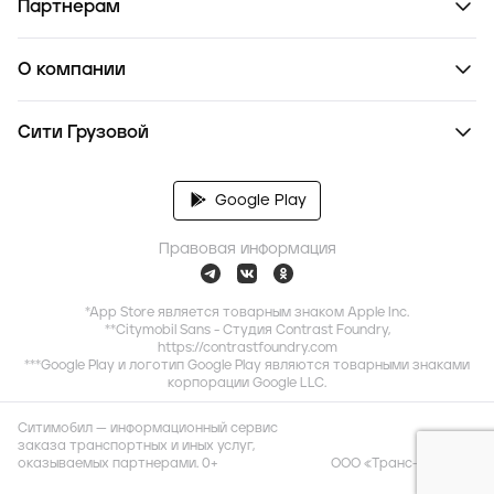
Партнерам
О компании
Сити Грузовой
Google Play
Правовая информация
*App Store является товарным знаком Apple Inc.
**Citymobil Sans - Студия Contrast Foundry,
https://contrastfoundry.com
***Google Play и логотип Google Play являются товарными знаками
корпорации Google LLC.
Ситимобил — информационный сервис
заказа транспортных и иных услуг,
оказываемых партнерами. 0+
ООО «Транс-Миссия»