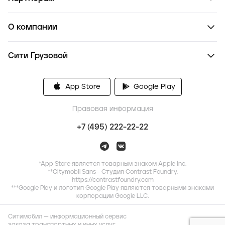
О компании
Сити Грузовой
App Store
Google Play
Правовая информация
+7 (495) 222-22-22
*App Store является товарным знаком Apple Inc.
**Citymobil Sans - Студия Contrast Foundry,
https://contrastfoundry.com
***Google Play и логотип Google Play являются товарными знаками
корпорации Google LLC.
Ситимобил — информационный сервис
заказа транспортных и иных услуг,