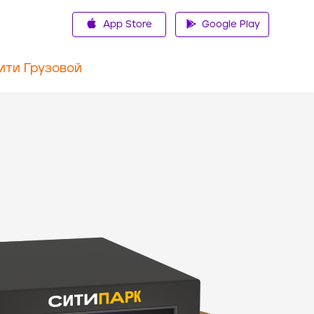
App Store
Google Play
ити Грузовой