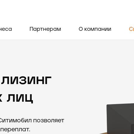
неса
Партнерам
О компании
С
 лизинг
х лиц
Ситимобил позволяет
 переплат.