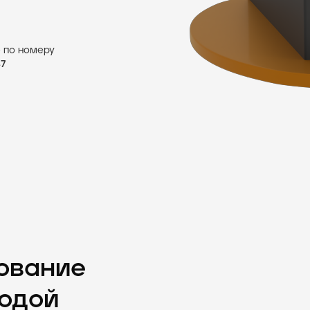
 по номеру
47
зование
одой