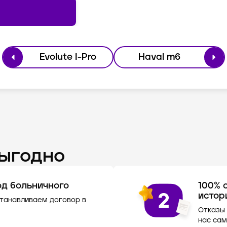
Evolute I-Pro
Haval m6
выгодно
од больничного
100% 
истор
станавливаем договор в
Отказы 
нас сам