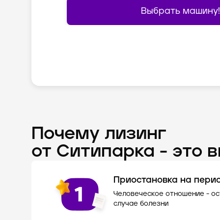
Выбрать машину!
Выбрать машину!
Выбрать машину!
Выбрать машину!
Выбрать машину!
Выбрать машину!
Выбрать машину!
Почему лизинг
от Ситипарка - это 
Приостановка на пери
Человеческое отношение - о
случае болезни