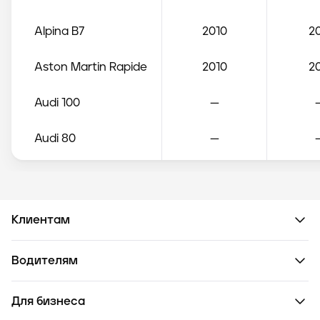
Alpina
B7
2010
20
Aston Martin
Rapide
2010
20
Audi
100
—
Audi
80
—
Audi
A1
2010
Audi
A2
—
Клиентам
Audi
A3
2010
20
Водителям
Audi
A3 Sportback
2010
20
Для бизнеса
Audi
A4
2010
20