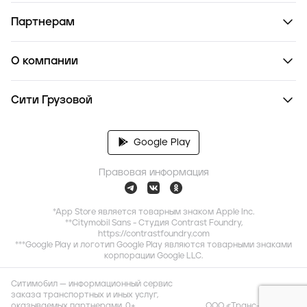
Партнерам
О компании
Сити Грузовой
Google Play
Правовая информация
*App Store является товарным знаком Apple Inc.
**Citymobil Sans - Студия Contrast Foundry,
https://contrastfoundry.com
***Google Play и логотип Google Play являются товарными знаками
корпорации Google LLC.
Ситимобил — информационный сервис
заказа транспортных и иных услуг,
оказываемых партнерами. 0+
ООО «Транс-Миссия»