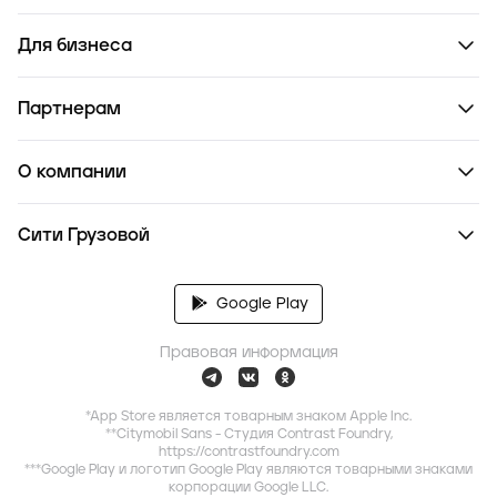
Для бизнеса
Партнерам
О компании
Сити Грузовой
Google Play
Правовая информация
*App Store является товарным знаком Apple Inc.
**Citymobil Sans - Студия Contrast Foundry,
https://contrastfoundry.com
***Google Play и логотип Google Play являются товарными знаками
корпорации Google LLC.