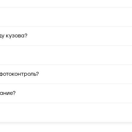
ду кузова?
 фотоконтроль?
вание?