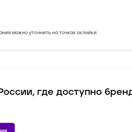
ания можно уточнить на точках оклейки
России, где доступно бре
ния