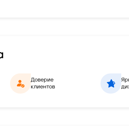
а
Доверие

Яр
клиентов
ди