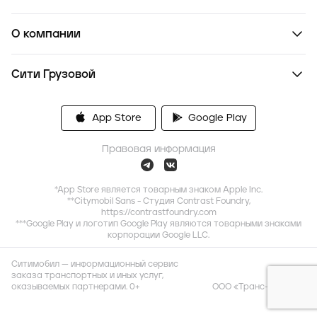
О компании
Сити Грузовой
App Store
Google Play
Правовая информация
*App Store является товарным знаком Apple Inc.
**Citymobil Sans - Студия Contrast Foundry,
https://contrastfoundry.com
***Google Play и логотип Google Play являются товарными знаками
корпорации Google LLC.
Ситимобил — информационный сервис
заказа транспортных и иных услуг,
оказываемых партнерами. 0+
ООО «Транс-Миссия»