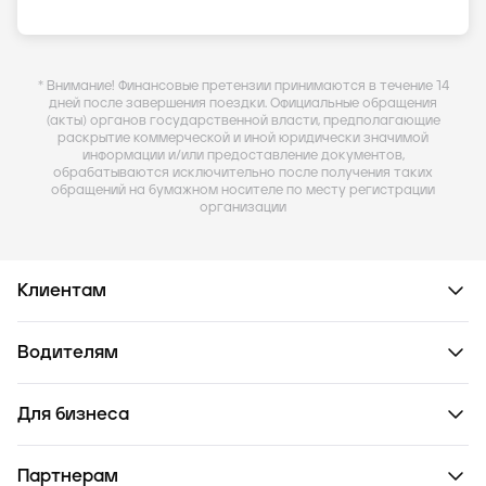
* Внимание! Финансовые претензии принимаются в течение 14
дней после завершения поездки. Официальные обращения
(акты) органов государственной власти, предполагающие
раскрытие коммерческой и иной юридически значимой
информации и/или предоставление документов,
обрабатываются исключительно после получения таких
обращений на бумажном носителе по месту регистрации
организации
Клиентам
Водителям
Для бизнеса
Партнерам