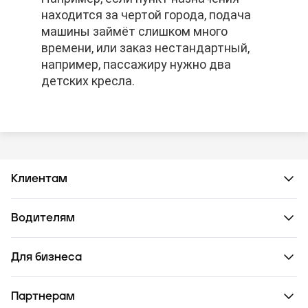
находится за чертой города, подача
находится за чертой города, подача
находится за чертой города, подача
машины займёт слишком много
машины займёт слишком много
машины займёт слишком много
времени, или заказ нестандартный,
времени, или заказ нестандартный,
времени, или заказ нестандартный,
например, пассажиру нужно два
например, пассажиру нужно два
например, пассажиру нужно два
детских кресла.
детских кресла.
детских кресла.
Клиентам
Водителям
Для бизнеса
Партнерам