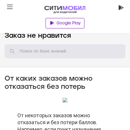
Google Play
База знаний
Заказ не нравится
От каких заказов можно
отказаться без потерь
От некоторых заказов можно
От некоторых заказов можно
От некоторых заказов можно
отказаться и без потери баллов.
отказаться и без потери баллов.
отказаться и без потери баллов.
Например, если пункт назначения
Например, если пункт назначения
Например, если пункт назначения