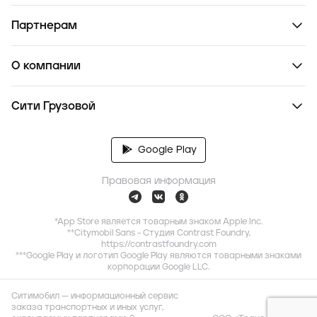
Партнерам
О компании
Сити Грузовой
Google Play
Правовая информация
*App Store является товарным знаком Apple Inc.
**Citymobil Sans - Студия Contrast Foundry,
https://contrastfoundry.com
***Google Play и логотип Google Play являются товарными знаками
корпорации Google LLC.
Ситимобил — информационный сервис
заказа транспортных и иных услуг,