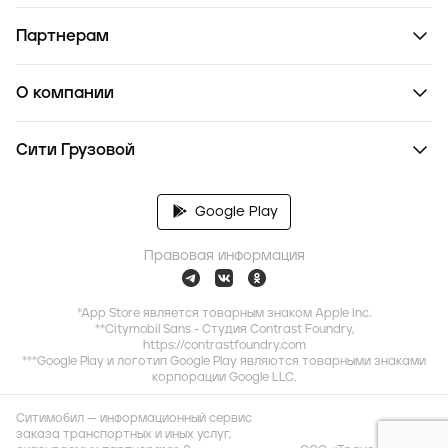
Партнерам
О компании
Сити Грузовой
Google Play
Правовая информация
*App Store является товарным знаком Apple Inc.
**Citymobil Sans - Студия Contrast Foundry,
https://contrastfoundry.com
***Google Play и логотип Google Play являются товарными знаками
корпорации Google LLC.
Ситимобил — информационный сервис
заказа транспортных и иных услуг,