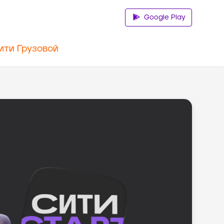
Google Play
ити Грузовой