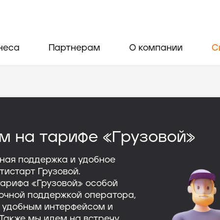
неса
Партнерам
О компании
С
м на тарифе «Грузовой»
чная поддержка и удобное
тистарт Грузовой.
тарифа «Грузовой» особой
точной поддержкой оператора,
с удобным интерфейсом и
 Также мы идем на встречу