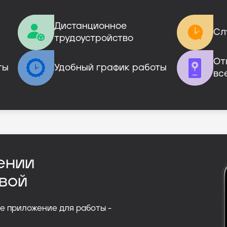
Дистанционное

Сл
трудоустройство
От
ты
Удобный график работы
вс
ении
вой
е приложение для работы -