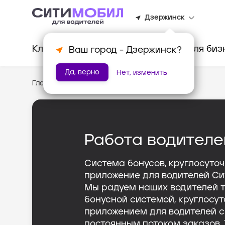
Дзержинск
Клиентам
Водителям
Для биз
Ваш город -
Дзержинск
?
Да, верно
Нет, изменить
Главная
/
Тариф «Грузовой»
Работа водителе
Система бонусов, круглосуто
приложение для водителей Си
Мы радуем наших водителей 
бонусной системой, круглосу
приложением для водителей 
постоянным потоком заказов.