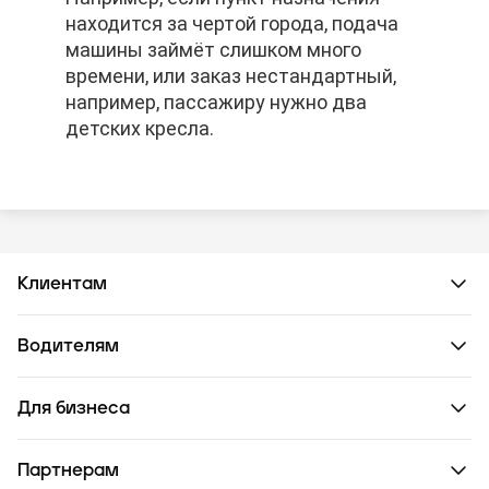
находится за чертой города, подача
находится за чертой города, подача
находится за чертой города, подача
машины займёт слишком много
машины займёт слишком много
машины займёт слишком много
времени, или заказ нестандартный,
времени, или заказ нестандартный,
времени, или заказ нестандартный,
например, пассажиру нужно два
например, пассажиру нужно два
например, пассажиру нужно два
детских кресла.
детских кресла.
детских кресла.
Клиентам
Водителям
Для бизнеса
Партнерам