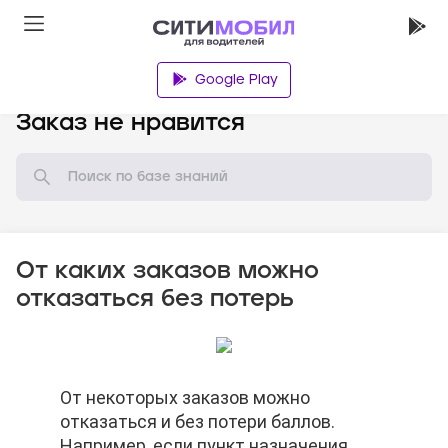
Google Play
База знаний
Заказ не нравится
От каких заказов можно
отказаться без потерь
От некоторых заказов можно
От некоторых заказов можно
От некоторых заказов можно
отказаться и без потери баллов.
отказаться и без потери баллов.
отказаться и без потери баллов.
Например, если пункт назначения
Например, если пункт назначения
Например, если пункт назначения