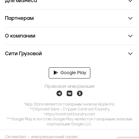
Для бизнеса
Партнерам
О компании
Сити Грузовой
Google Play
Правовая информация
*App Store является товарным знаком Apple Inc.
**Citymobil Sans - Студия Contrast Foundry,
https://contrastfoundry.com
***Google Play и логотип Google Play являются товарными знаками
корпорации Google LLC.
Ситимобил — информационный сервис