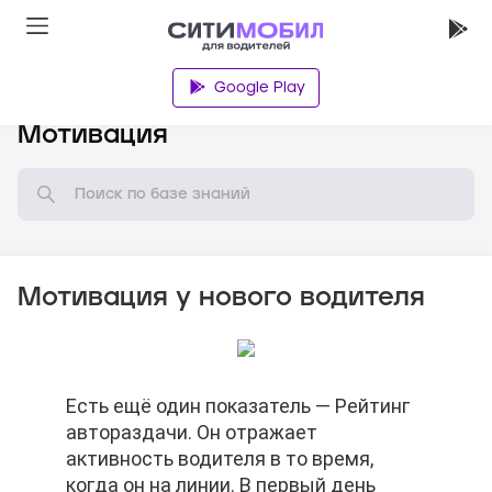
Google Play
База знаний
Мотивация
Мотивация у нового водителя
Есть ещё один показатель — Рейтинг
Есть ещё один показатель — Рейтинг
Есть ещё один показатель — Рейтинг
автораздачи. Он отражает
автораздачи. Он отражает
автораздачи. Он отражает
активность водителя в то время,
активность водителя в то время,
активность водителя в то время,
когда он на линии. В первый день
когда он на линии. В первый день
когда он на линии. В первый день