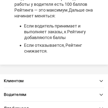
работы у водителя есть 100 баллов
работы у водителя есть 100 баллов
работы у водителя есть 100 баллов
Рейтинга — это максимум.
Рейтинга — это максимум.
Рейтинга — это максимум.
Дальше она
Дальше она
Дальше она
начинает меняться:
начинает меняться:
начинает меняться:
Если водитель принимает и
Если водитель принимает и
Если водитель принимает и
выполняет заказы, к Рейтингу
выполняет заказы, к Рейтингу
выполняет заказы, к Рейтингу
добавляются баллы
добавляются баллы
добавляются баллы
Если отказывается, Рейтинг
Если отказывается, Рейтинг
Если отказывается, Рейтинг
снижается.
снижается.
снижается.
Клиентам
Водителям