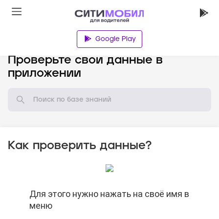
Google Play
База знаний
Проверьте свои данные в
приложении
Как проверить данные?
Для этого нужно нажать на своё имя в
Для этого нужно нажать на своё имя в
Для этого нужно нажать на своё имя в
меню
меню
меню