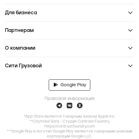
Для бизнеса
Партнерам
О компании
Сити Грузовой
Google Play
Правовая информация
*App Store является товарным знаком Apple Inc.
**Citymobil Sans - Студия Contrast Foundry,
https://contrastfoundry.com
***Google Play и логотип Google Play являются товарными знаками
корпорации Google LLC.