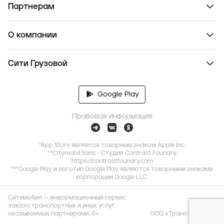
Партнерам
О компании
Сити Грузовой
Google Play
Правовая информация
*App Store является товарным знаком Apple Inc.
**Citymobil Sans - Студия Contrast Foundry,
https://contrastfoundry.com
***Google Play и логотип Google Play являются товарными знаками
корпорации Google LLC.
Ситимобил — информационный сервис
заказа транспортных и иных услуг,
оказываемых партнерами. 0+
ООО «Транс-Миссия»