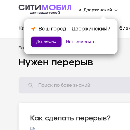
Дзержинский
Клиентам
Водителям
Для биз
Ваш город -
Дзержинский
?
Да, верно
Нет, изменить
База знаний
/
Популярные вопросы
Нужен перерыв
Как сделать перерыв?