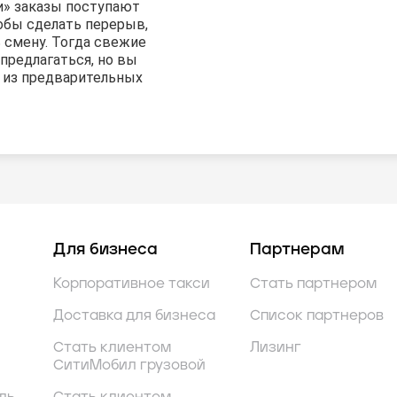
и» заказы поступают
обы сделать перерыв,
 смену. Тогда свежие
предлагаться, но вы
 из предварительных
Для бизнеса
Партнерам
Корпоративное такси
Стать партнером
Доставка для бизнеса
Список партнеров
Стать клиентом
Лизинг
СитиМобил грузовой