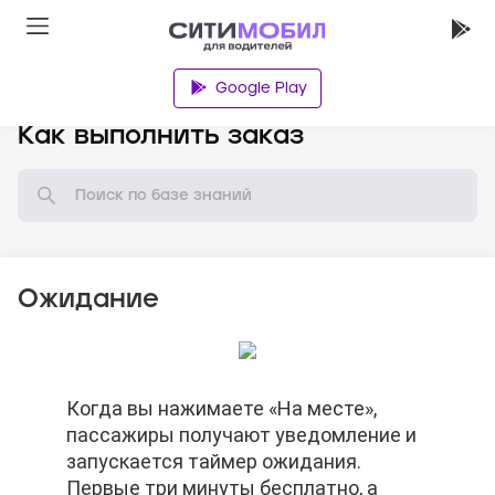
Google Play
База знаний
Как выполнить заказ
Ожидание
По окончании бесплатного времени
Когда вы нажимаете «На месте»,
По окончании бесплатного времени
Когда вы нажимаете «На месте»,
ожидания Вы можете отменить заказ.
пассажиры получают уведомление и
ожидания Вы можете отменить заказ.
пассажиры получают уведомление и
Баллы автораздачи не спишутся.
запускается таймер ожидания.
Баллы автораздачи не спишутся.
запускается таймер ожидания.
Первые три минуты бесплатно, а
Первые три минуты бесплатно, а