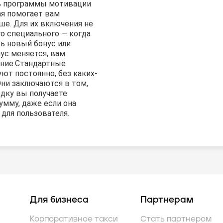
ь программы мотивации
ая помогает вам
ше. Для их включения не
о специального — когда
ь новый бонус или
с меняется, вам
ние.
Стандартные
ют постоянно, без каких-
Они заключаются в том,
здку вы получаете
умму, даже если она
для пользователя.
Для бизнеса
Партнерам
Корпоративное такси
Стать партнером