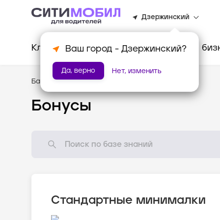
Дзержинский
Клиентам
Водителям
Для биз
Ваш город -
Дзержинский
?
Да, верно
Нет, изменить
База знаний
/
Мотивация
Бонусы
Стандартные минималки