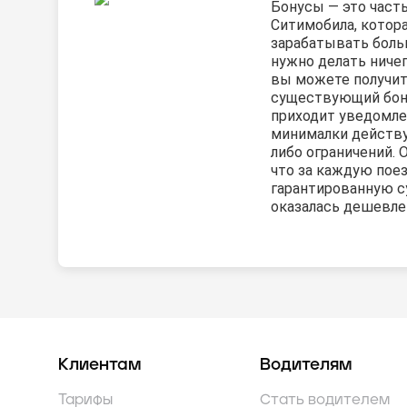
Бонусы — это част
Ситимобила, котор
зарабатывать боль
нужно делать ничег
вы можете получит
существующий бону
приходит уведомле
минималки действу
либо ограничений. 
что за каждую пое
гарантированную с
оказалась дешевле 
Клиентам
Водителям
Тарифы
Стать водителем