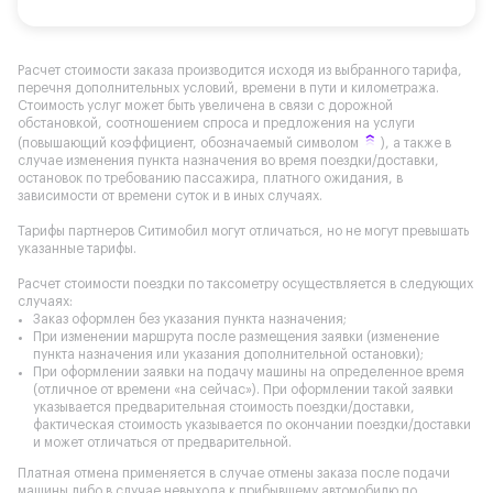
Расчет стоимости заказа производится исходя из выбранного тарифа,
перечня дополнительных условий, времени в пути и километража.
Стоимость услуг может быть увеличена в связи с дорожной
обстановкой, соотношением спроса и предложения на услуги
(повышающий коэффициент, обозначаемый символом
), а также в
случае изменения пункта назначения во время поездки/доставки,
остановок по требованию пассажира, платного ожидания, в
зависимости от времени суток и в иных случаях.
Тарифы партнеров Ситимобил могут отличаться, но не могут превышать
указанные тарифы.
Расчет стоимости поездки по таксометру осуществляется в следующих
случаях:
Заказ оформлен без указания пункта назначения;
При изменении маршрута после размещения заявки (изменение
пункта назначения или указания дополнительной остановки);
При оформлении заявки на подачу машины на определенное время
(отличное от времени «на сейчас»). При оформлении такой заявки
указывается предварительная стоимость поездки/доставки,
фактическая стоимость указывается по окончании поездки/доставки
и может отличаться от предварительной.
Платная отмена применяется в случае отмены заказа после подачи
машины либо в случае невыхода к прибывшему автомобилю по