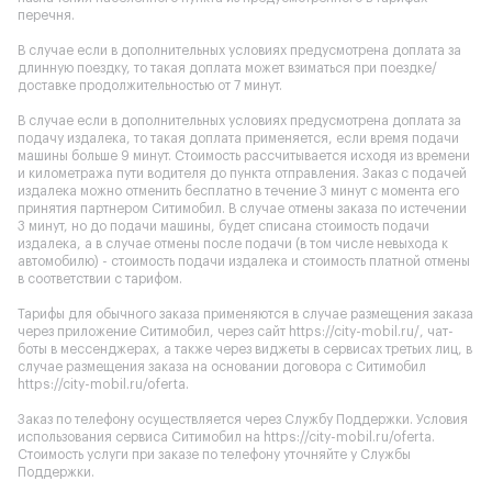
перечня.
В случае если в дополнительных условиях предусмотрена доплата за
длинную поездку, то такая доплата может взиматься при поездке/
доставке продолжительностью от 7 минут.
В случае если в дополнительных условиях предусмотрена доплата за
подачу издалека, то такая доплата применяется, если время подачи
машины больше 9 минут. Стоимость рассчитывается исходя из времени
и километража пути водителя до пункта отправления. Заказ с подачей
издалека можно отменить бесплатно в течение 3 минут с момента его
принятия партнером Ситимобил. В случае отмены заказа по истечении
3 минут, но до подачи машины, будет списана стоимость подачи
издалека, а в случае отмены после подачи (в том числе невыхода к
автомобилю) - стоимость подачи издалека и стоимость платной отмены
в соответствии с тарифом.
Тарифы для обычного заказа применяются в случае размещения заказа
через приложение Ситимобил, через сайт
https://city-mobil.ru/
, чат-
боты в мессенджерах, а также через виджеты в сервисах третьих лиц, в
случае размещения заказа на основании договора с Ситимобил
https://city-mobil.ru/oferta
.
Заказ по телефону осуществляется через Службу Поддержки. Условия
использования сервиса Ситимобил на
https://city-mobil.ru/oferta
.
Стоимость услуги при заказе по телефону уточняйте у Службы
Поддержки.