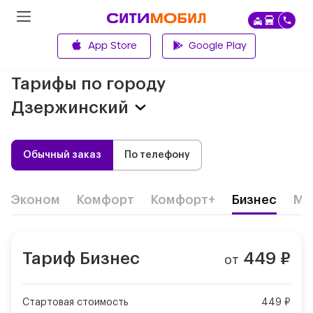
App Store
Google Play
Главная
Тарифы по городу
Дзержинский
Обычный заказ
По телефону
Эконом
Комфорт
Комфорт+
Бизнес
Ми
Тариф
Бизнес
449
₽
от
Стартовая стоимость
449 ₽