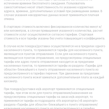
истечении времени бесплатного ожидания. Пользователь
самостоятельно несет ответственность по указанию корректных
адреса, времени, дополнительных условий при размещении заявки. В
случае указания некорректных данных может применяться платная
отмена.
В стартовую стоимость включено фиксированное количество минут и/
или километров, в случае превышения указанного количества, расчет
стоимости услуг осуществляется согласно тарифам. Стартовая
стоимость и все тарифы указаны без учета повышающего коэффициента.
В случае если поездка/доставка осуществляется не в пределах одного
населенного пункта, то применяются тарифы для населенного пункта,
являющегося пунктом отправления. Если для населенного пункта,
являющегося пунктом отправления, не предусмотрены специальные
тарифы или адрес пункта отправления находится за пределами
населенных пунктов, то применяются тарифы из раздела «Тарифы для
области» ближайшего к пункту отправления населенного пункта из
предусмотренного в тарифах перечня. При движении за пределами
населенного пункта может взиматься дополнительная плата за каждый
километр.
При поездке/доставке из/в аэропорт применяются специальные
тарифы, при этом если для пункта отправления/назначения не
предусмотрены специальные тарифы на заказ из/в аэропорт, то
применяются тарифы из подраздела «Из аэропорта»/«В аэропорт»
раздела «Тарифы для области» ближайшего к пункту отправления/
назначения населенного пункта из предусмотренного в тарифах