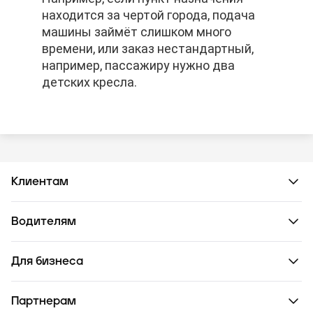
находится за чертой города, подача
находится за чертой города, подача
находится за чертой города, подача
машины займёт слишком много
машины займёт слишком много
машины займёт слишком много
времени, или заказ нестандартный,
времени, или заказ нестандартный,
времени, или заказ нестандартный,
например, пассажиру нужно два
например, пассажиру нужно два
например, пассажиру нужно два
детских кресла.
детских кресла.
детских кресла.
Клиентам
Водителям
Для бизнеса
Партнерам