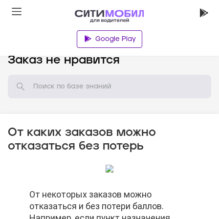
Google Play
База знаний
Заказ не нравится
От каких заказов можно
отказаться без потерь
От некоторых заказов можно
От некоторых заказов можно
От некоторых заказов можно
отказаться и без потери баллов.
отказаться и без потери баллов.
отказаться и без потери баллов.
Например, если пункт назначения
Например, если пункт назначения
Например, если пункт назначения