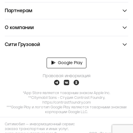
Партнерам
О компании
Сити Грузовой
Google Play
Правовая информация
*App Store является товарным знаком Apple Inc.
**Citymobil Sans - Студия Contrast Foundry,
https://contrastfoundry.com
***Google Play и логотип Google Play являются товарными знаками
корпорации Google LLC.
Ситимобил — информационный сервис
заказа транспортных и иных услуг,