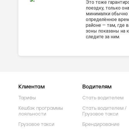
Это тоже гарантир
поездку, только он
минималки обычно 
определённое врем
районе — там, где
зоны показаны на к
следите за ним.
Клиентам
Водителям
Тарифы
Стать водителем
Кешбэк программы
Стать водителем /
лояльности
Грузовое такси
Грузовое такси
Брендирование