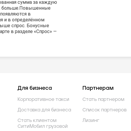
ованная сумма за каждую
а больше.
Повышенные
появляются в
я и в определённом
 выше спрос. Бонусные
арте в разделе «Спрос» —
Для бизнеса
Партнерам
Корпоративное такси
Стать партнером
Доставка для бизнеса
Список партнеров
Стать клиентом
Лизинг
СитиМобил грузовой