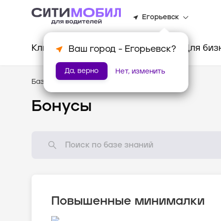
Егорьевск
Клиентам
Водителям
Для биз
Ваш город -
Егорьевск
?
Да, верно
Нет, изменить
База знаний
/
Мотивация
Бонусы
Повышенные минималки