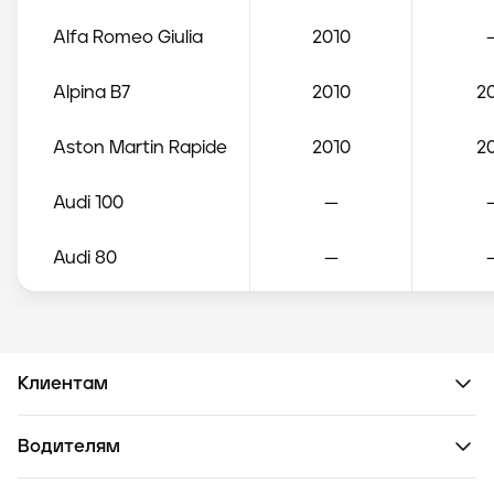
Alfa Romeo
Giulia
2010
Alpina
B7
2010
20
Aston Martin
Rapide
2010
20
Audi
100
—
Audi
80
—
Audi
A1
2010
Audi
A2
2005
Клиентам
Audi
A3
2005
20
Водителям
Audi
A3 Sportback
2010
20