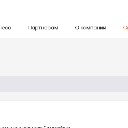
неса
Партнерам
О компании
С
ютно все водители Ситимобила.