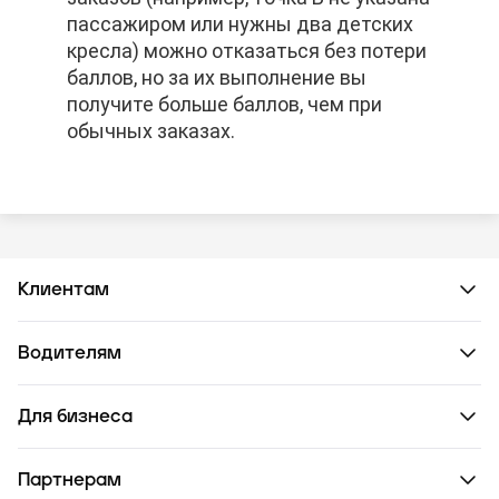
пассажиром или нужны два детских
пассажиром или нужны два детских
пассажиром или нужны два детских
кресла) можно отказаться без потери
кресла) можно отказаться без потери
кресла) можно отказаться без потери
баллов, но за их выполнение вы
баллов, но за их выполнение вы
баллов, но за их выполнение вы
получите больше баллов, чем при
получите больше баллов, чем при
получите больше баллов, чем при
обычных заказах.
обычных заказах.
обычных заказах.
Клиентам
Водителям
Для бизнеса
Партнерам