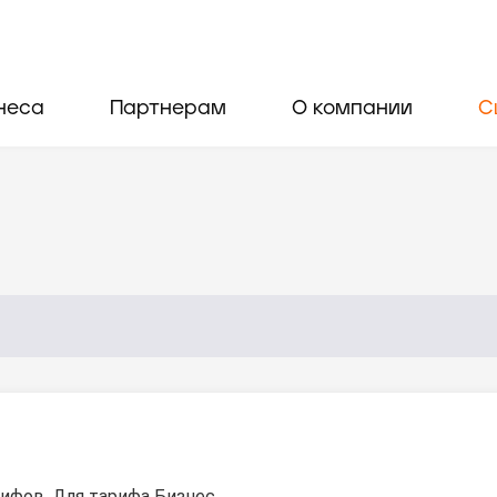
неса
Партнерам
О компании
С
ифов. Для тарифа Бизнес