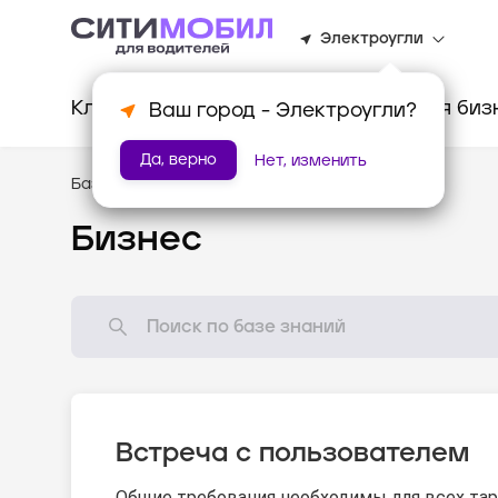
Электроугли
Клиентам
Водителям
Для биз
Ваш город -
Электроугли
?
Да, верно
Нет, изменить
База знаний
/
Стандарты оказания услуг
Бизнес
Встреча с пользователем
Общие требования необходимы для всех тар