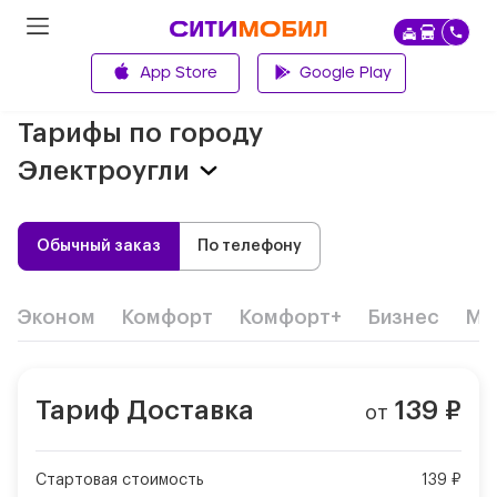
App Store
Google Play
Главная
Тарифы по городу
Электроугли
Обычный заказ
По телефону
Эконом
Комфорт
Комфорт+
Бизнес
Ми
Тариф
Доставка
139
₽
от
Стартовая стоимость
139 ₽