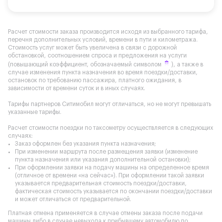
Расчет стоимости заказа производится исходя из выбранного тарифа,
перечня дополнительных условий, времени в пути и километража.
Стоимость услуг может быть увеличена в связи с дорожной
обстановкой, соотношением спроса и предложения на услуги
(повышающий коэффициент, обозначаемый символом
), а также в
случае изменения пункта назначения во время поездки/доставки,
остановок по требованию пассажира, платного ожидания, в
зависимости от времени суток и в иных случаях.
Тарифы партнеров Ситимобил могут отличаться, но не могут превышать
указанные тарифы.
Расчет стоимости поездки по таксометру осуществляется в следующих
случаях:
Заказ оформлен без указания пункта назначения;
При изменении маршрута после размещения заявки (изменение
пункта назначения или указания дополнительной остановки);
При оформлении заявки на подачу машины на определенное время
(отличное от времени «на сейчас»). При оформлении такой заявки
указывается предварительная стоимость поездки/доставки,
фактическая стоимость указывается по окончании поездки/доставки
и может отличаться от предварительной.
Платная отмена применяется в случае отмены заказа после подачи
машины либо в случае невыхода к прибывшему автомобилю по