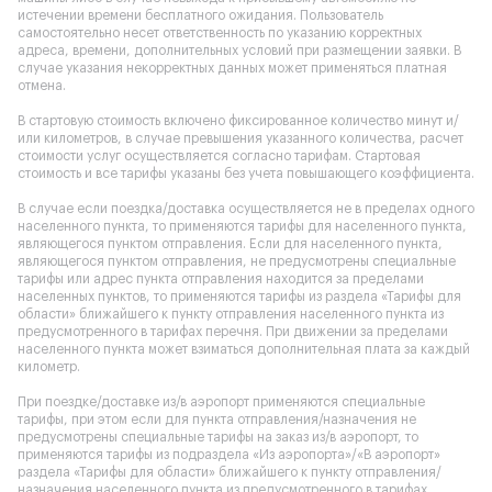
истечении времени бесплатного ожидания. Пользователь
самостоятельно несет ответственность по указанию корректных
адреса, времени, дополнительных условий при размещении заявки. В
случае указания некорректных данных может применяться платная
отмена.
В стартовую стоимость включено фиксированное количество минут и/
или километров, в случае превышения указанного количества, расчет
стоимости услуг осуществляется согласно тарифам. Стартовая
стоимость и все тарифы указаны без учета повышающего коэффициента.
В случае если поездка/доставка осуществляется не в пределах одного
населенного пункта, то применяются тарифы для населенного пункта,
являющегося пунктом отправления. Если для населенного пункта,
являющегося пунктом отправления, не предусмотрены специальные
тарифы или адрес пункта отправления находится за пределами
населенных пунктов, то применяются тарифы из раздела «Тарифы для
области» ближайшего к пункту отправления населенного пункта из
предусмотренного в тарифах перечня. При движении за пределами
населенного пункта может взиматься дополнительная плата за каждый
километр.
При поездке/доставке из/в аэропорт применяются специальные
тарифы, при этом если для пункта отправления/назначения не
предусмотрены специальные тарифы на заказ из/в аэропорт, то
применяются тарифы из подраздела «Из аэропорта»/«В аэропорт»
раздела «Тарифы для области» ближайшего к пункту отправления/
назначения населенного пункта из предусмотренного в тарифах