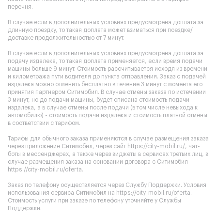
перечня.
В случае если в дополнительных условиях предусмотрена доплата за
длинную поездку, то такая доплата может взиматься при поездке/
доставке продолжительностью от 7 минут.
В случае если в дополнительных условиях предусмотрена доплата за
подачу издалека, то такая доплата применяется, если время подачи
машины больше 9 минут. Стоимость рассчитывается исходя из времени
и километража пути водителя до пункта отправления. Заказ с подачей
издалека можно отменить бесплатно в течение 3 минут с момента его
принятия партнером Ситимобил. В случае отмены заказа по истечении
3 минут, но до подачи машины, будет списана стоимость подачи
издалека, а в случае отмены после подачи (в том числе невыхода к
автомобилю) - стоимость подачи издалека и стоимость платной отмены
в соответствии с тарифом.
Тарифы для обычного заказа применяются в случае размещения заказа
через приложение Ситимобил, через сайт
https://city-mobil.ru/
, чат-
боты в мессенджерах, а также через виджеты в сервисах третьих лиц, в
случае размещения заказа на основании договора с Ситимобил
https://city-mobil.ru/oferta
.
Заказ по телефону осуществляется через Службу Поддержки. Условия
использования сервиса Ситимобил на
https://city-mobil.ru/oferta
.
Стоимость услуги при заказе по телефону уточняйте у Службы
Поддержки.