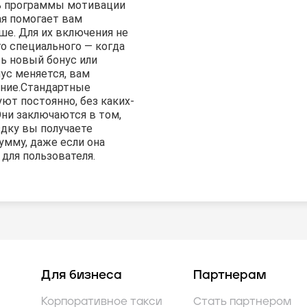
ь программы мотивации
ая помогает вам
ше. Для их включения не
о специального — когда
ь новый бонус или
с меняется, вам
ние.
Стандартные
ют постоянно, без каких-
Они заключаются в том,
здку вы получаете
умму, даже если она
для пользователя.
Для бизнеса
Партнерам
Корпоративное такси
Стать партнером