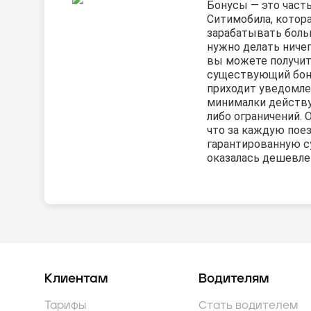
Бонусы — это част
Ситимобила, котор
зарабатывать боль
нужно делать ничег
вы можете получит
существующий бону
приходит уведомле
минималки действу
либо ограничений. 
что за каждую пое
гарантированную с
оказалась дешевле 
Клиентам
Водителям
Тарифы
Стать водителем