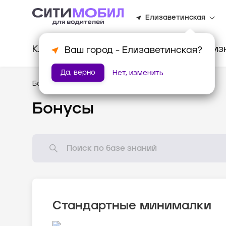
Елизаветинская
Клиентам
Водителям
Для биз
Ваш город -
Елизаветинская
?
Да, верно
Нет, изменить
База знаний
/
Мотивация
Бонусы
Стандартные минималки