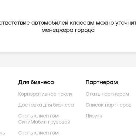
ответствие автомобилей классам можно уточнит
менеджера города
Для бизнеса
Партнерам
Корпоративное такси
Стать партнером
Доставка для бизнеса
Список партнеров
Стать клиентом
Лизинг
СитиМобил грузовой
ль
Стать клиентом