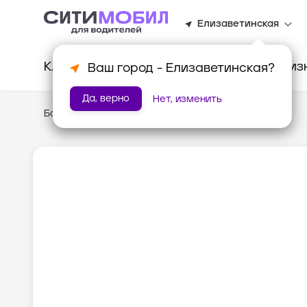
Елизаветинская
Клиентам
Водителям
Для биз
Ваш город -
Елизаветинская
?
Да, верно
Нет, изменить
База знаний
/
Стандарты работы