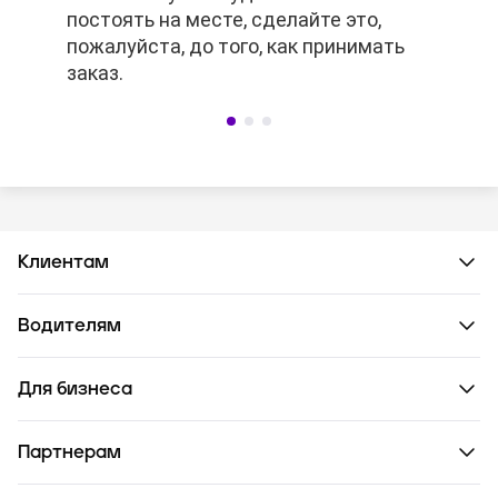
постоять на месте, сделайте это,
заранее, то платное ожидание не
постоять на месте, сделайте это,
пожалуйста, до того, как принимать
сработает.
пожалуйста, до того, как принимать
заказ.
заказ.
Клиентам
Водителям
Для бизнеса
Партнерам