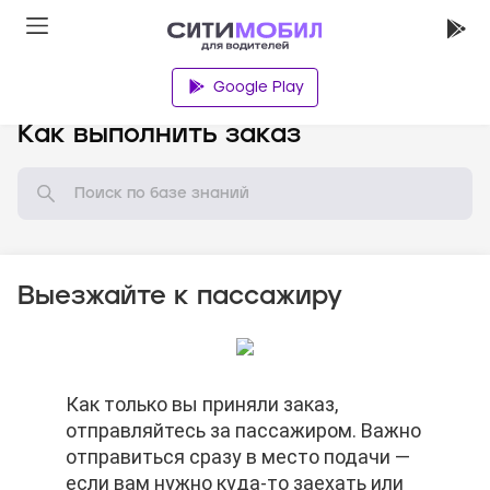
Google Play
База знаний
Как выполнить заказ
Выезжайте к пассажиру
Нельзя просить пассажира отменить
Как только вы приняли заказ,
Когда доберётесь до нужного адреса,
Нельзя просить пассажира отменить
Как только вы приняли заказ,
заказ.
отправляйтесь за пассажиром. Важно
нажимайте кнопку «На месте». В этот
заказ.
отправляйтесь за пассажиром. Важно
отправиться сразу в место подачи —
момент вы действительно должны
отправиться сразу в место подачи —
если вам нужно куда-то заехать или
быть на месте. Если нажмёте кнопку
если вам нужно куда-то заехать или