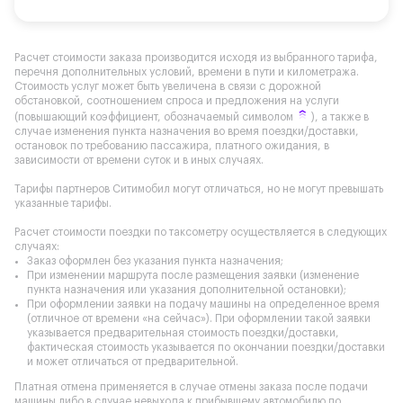
Расчет стоимости заказа производится исходя из выбранного тарифа,
перечня дополнительных условий, времени в пути и километража.
Стоимость услуг может быть увеличена в связи с дорожной
обстановкой, соотношением спроса и предложения на услуги
(повышающий коэффициент, обозначаемый символом
), а также в
случае изменения пункта назначения во время поездки/доставки,
остановок по требованию пассажира, платного ожидания, в
зависимости от времени суток и в иных случаях.
Тарифы партнеров Ситимобил могут отличаться, но не могут превышать
указанные тарифы.
Расчет стоимости поездки по таксометру осуществляется в следующих
случаях:
Заказ оформлен без указания пункта назначения;
При изменении маршрута после размещения заявки (изменение
пункта назначения или указания дополнительной остановки);
При оформлении заявки на подачу машины на определенное время
(отличное от времени «на сейчас»). При оформлении такой заявки
указывается предварительная стоимость поездки/доставки,
фактическая стоимость указывается по окончании поездки/доставки
и может отличаться от предварительной.
Платная отмена применяется в случае отмены заказа после подачи
машины либо в случае невыхода к прибывшему автомобилю по