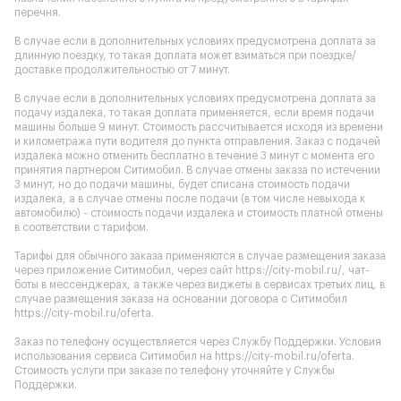
перечня.
В случае если в дополнительных условиях предусмотрена доплата за
длинную поездку, то такая доплата может взиматься при поездке/
доставке продолжительностью от 7 минут.
В случае если в дополнительных условиях предусмотрена доплата за
подачу издалека, то такая доплата применяется, если время подачи
машины больше 9 минут. Стоимость рассчитывается исходя из времени
и километража пути водителя до пункта отправления. Заказ с подачей
издалека можно отменить бесплатно в течение 3 минут с момента его
принятия партнером Ситимобил. В случае отмены заказа по истечении
3 минут, но до подачи машины, будет списана стоимость подачи
издалека, а в случае отмены после подачи (в том числе невыхода к
автомобилю) - стоимость подачи издалека и стоимость платной отмены
в соответствии с тарифом.
Тарифы для обычного заказа применяются в случае размещения заказа
через приложение Ситимобил, через сайт
https://city-mobil.ru/
, чат-
боты в мессенджерах, а также через виджеты в сервисах третьих лиц, в
случае размещения заказа на основании договора с Ситимобил
https://city-mobil.ru/oferta
.
Заказ по телефону осуществляется через Службу Поддержки. Условия
использования сервиса Ситимобил на
https://city-mobil.ru/oferta
.
Стоимость услуги при заказе по телефону уточняйте у Службы
Поддержки.