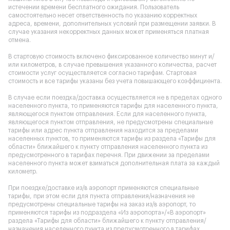
истечении времени бесплатного ожидания. Пользователь
самостоятельно несет ответственность по указанию корректных
адреса, времени, дополнительных условий при размещении заявки. В
случае указания некорректных данных может применяться платная
отмена.
В стартовую стоимость включено фиксированное количество минут и/
или километров, в случае превышения указанного количества, расчет
стоимости услуг осуществляется согласно тарифам. Стартовая
стоимость и все тарифы указаны без учета повышающего коэффициента.
В случае если поездка/доставка осуществляется не в пределах одного
населенного пункта, то применяются тарифы для населенного пункта,
являющегося пунктом отправления. Если для населенного пункта,
являющегося пунктом отправления, не предусмотрены специальные
тарифы или адрес пункта отправления находится за пределами
населенных пунктов, то применяются тарифы из раздела «Тарифы для
области» ближайшего к пункту отправления населенного пункта из
предусмотренного в тарифах перечня. При движении за пределами
населенного пункта может взиматься дополнительная плата за каждый
километр.
При поездке/доставке из/в аэропорт применяются специальные
тарифы, при этом если для пункта отправления/назначения не
предусмотрены специальные тарифы на заказ из/в аэропорт, то
применяются тарифы из подраздела «Из аэропорта»/«В аэропорт»
раздела «Тарифы для области» ближайшего к пункту отправления/
назначения населенного пункта из предусмотренного в тарифах