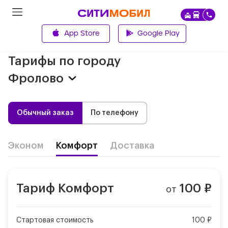
App Store
Google Play
Главная
Тарифы по городу
Фролово
Обычный заказ
По телефону
Эконом
Комфорт
Доставка
Тариф
Комфорт
100
₽
от
Стартовая стоимость
100 ₽