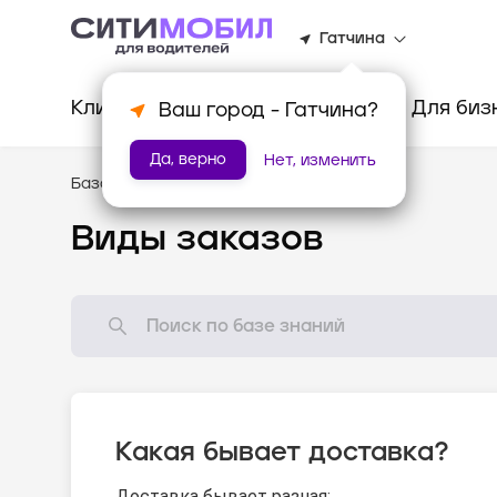
Гатчина
Клиентам
Водителям
Для биз
Ваш город -
Гатчина
?
Да, верно
Нет, изменить
База знаний
/
Доставка
Виды заказов
Какая бывает доставка?
Доставка бывает разная: