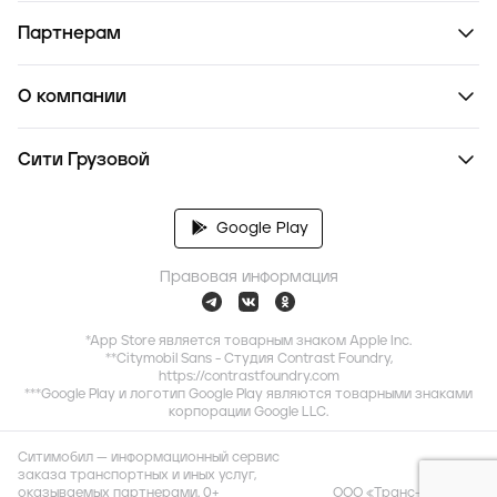
Партнерам
О компании
Сити Грузовой
Google Play
Правовая информация
*App Store является товарным знаком Apple Inc.
**Citymobil Sans - Студия Contrast Foundry,
https://contrastfoundry.com
***Google Play и логотип Google Play являются товарными знаками
корпорации Google LLC.
Ситимобил — информационный сервис
заказа транспортных и иных услуг,
оказываемых партнерами. 0+
ООО «Транс-Миссия»