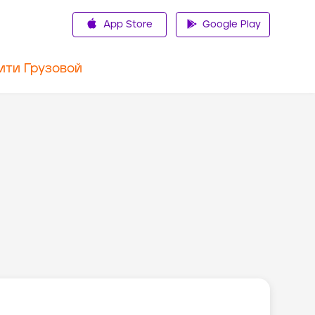
App Store
Google Play
ити Грузовой