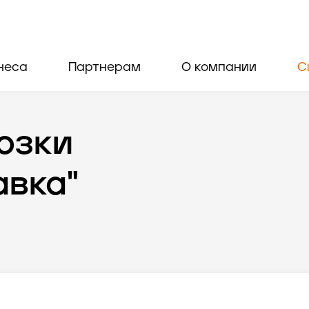
неса
Партнерам
О компании
С
озки
авка"