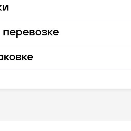
ки
 перевозке
аковке