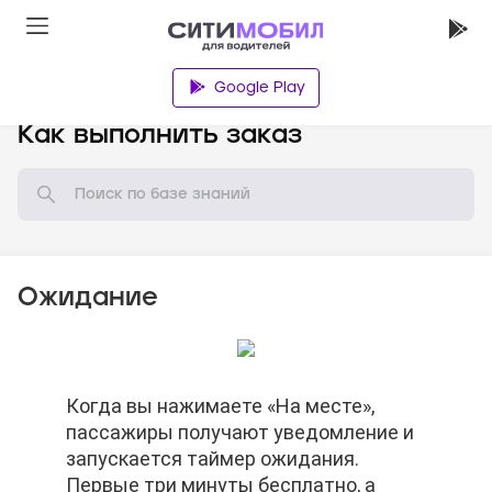
Google Play
База знаний
Как выполнить заказ
Ожидание
По окончании бесплатного времени
Когда вы нажимаете «На месте»,
По окончании бесплатного времени
Когда вы нажимаете «На месте»,
ожидания Вы можете отменить заказ.
пассажиры получают уведомление и
ожидания Вы можете отменить заказ.
пассажиры получают уведомление и
Баллы автораздачи не спишутся.
запускается таймер ожидания.
Баллы автораздачи не спишутся.
запускается таймер ожидания.
Первые три минуты бесплатно, а
Первые три минуты бесплатно, а