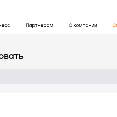
неса
Партнерам
О компании
С
овать