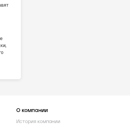
авят
ие
ки,
го
О компании
История компании