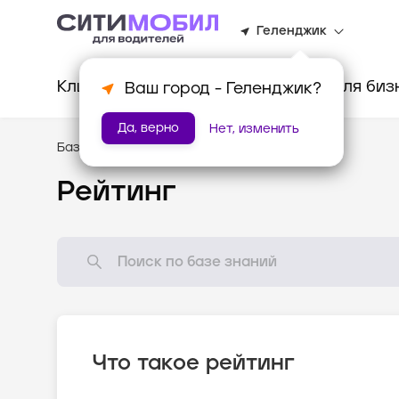
Геленджик
Клиентам
Водителям
Для биз
Ваш город -
Геленджик
?
Да, верно
Нет, изменить
База знаний
/
Стандарты оказания услуг
Рейтинг
Что такое рейтинг