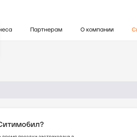
неса
Партнерам
О компании
С
 Ситимобил?
 время поездки застрахована в