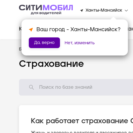
Ханты-Мансийск
Клиентам
Водителям
Для биз
Ваш город -
Ханты-Мансийск
?
Да, верно
Нет, изменить
База знаний
/
Помощь
Страхование
Как работает страхование
Жизнь и здоровье водителя и пассажиров во