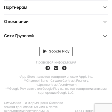
Партнерам
О компании
Сити Грузовой
Google Play
Правовая информация
*App Store является товарным знаком Apple Inc.
**Citymobil Sans - Студия Contrast Foundry,
https://contrastfoundry.com
***Google Play и логотип Google Play являются товарными знаками
корпорации Google LLC.
Ситимобил — информационный сервис
заказа транспортных и иных услуг,
оказываемых партнерами. 0+
ООО «Транс-Миссия»