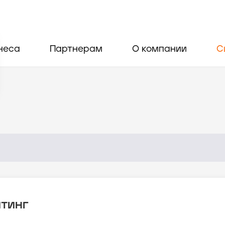
неса
Партнерам
О компании
С
йтинг