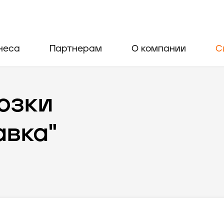
неса
Партнерам
О компании
С
озки
авка"