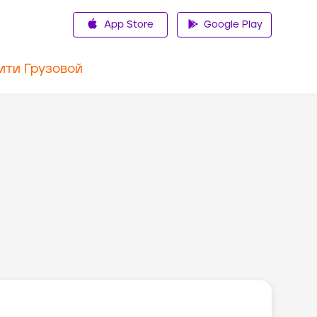
App Store
Google Play
ити Грузовой