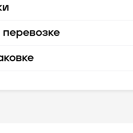
ки
 перевозке
аковке