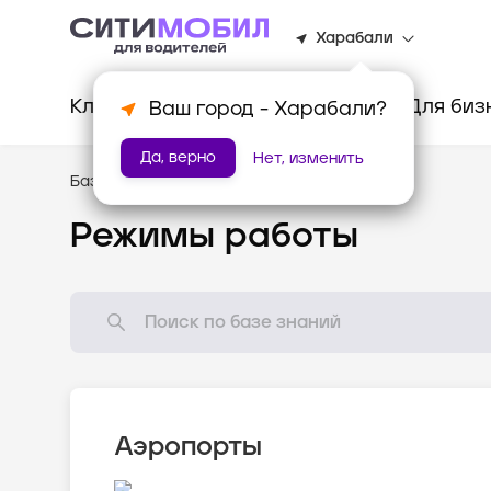
Харабали
Клиентам
Водителям
Для биз
Ваш город -
Харабали
?
Да, верно
Нет, изменить
База знаний
/
Как всё устроено?
Режимы работы
Аэропорты