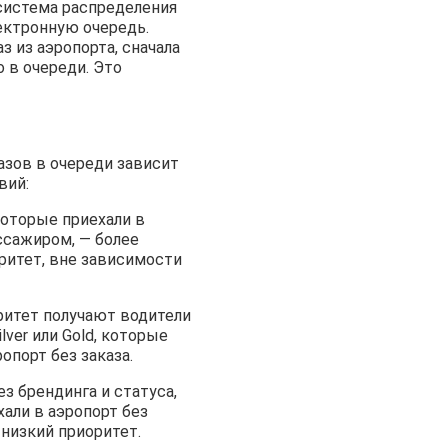
 система распределения
ектронную очередь.
з из аэропорта, сначала
 в очереди. Это
азов в очереди зависит
вий:
которые приехали в
ссажиром, — более
ритет, вне зависимости
ритет получают водители
lver или Gold, которые
опорт без заказа.
ез брендинга и статуса,
али в аэропорт без
 низкий приоритет.