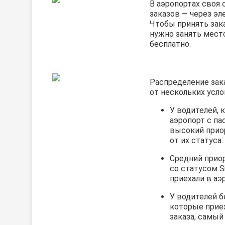
В аэропортах своя
заказов — через эл
Чтобы принять зака
нужно занять место
бесплатно.
Распределение зак
от нескольких усло
У водителей, 
аэропорт с па
высокий прио
от их статуса.
Средний прио
со статусом Si
приехали в аэр
У водителей б
которые приех
заказа, самый