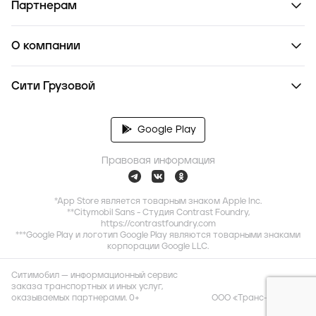
Партнерам
О компании
Сити Грузовой
Google Play
Правовая информация
*App Store является товарным знаком Apple Inc.
**Citymobil Sans - Студия Contrast Foundry,
https://contrastfoundry.com
***Google Play и логотип Google Play являются товарными знаками
корпорации Google LLC.
Ситимобил — информационный сервис
заказа транспортных и иных услуг,
оказываемых партнерами. 0+
ООО «Транс-Миссия»