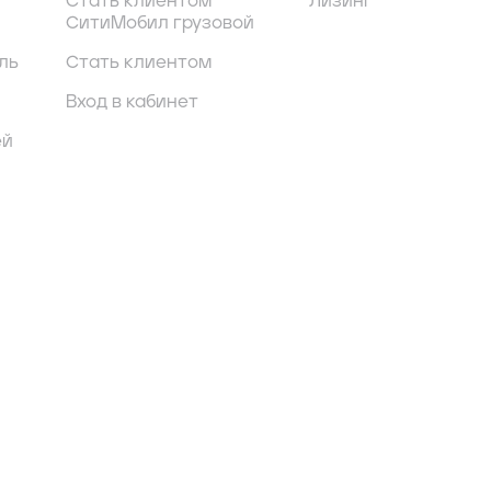
Стать клиентом
Лизинг
СитиМобил грузовой
ль
Стать клиентом
Вход в кабинет
ей