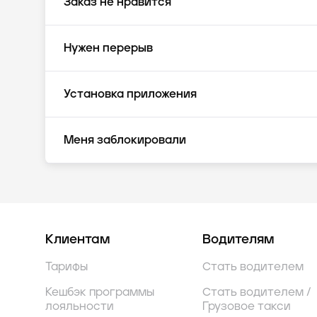
Заказ не нравится
Нужен перерыв
Установка приложения
Меня заблокировали
Клиентам
Водителям
Тарифы
Стать водителем
Кешбэк программы
Стать водителем /
лояльности
Грузовое такси