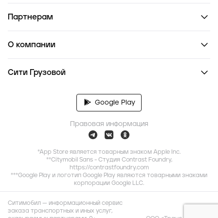
Партнерам
О компании
Сити Грузовой
Google Play
Правовая информация
*App Store является товарным знаком Apple Inc.
**Citymobil Sans - Студия Contrast Foundry,
https://contrastfoundry.com
***Google Play и логотип Google Play являются товарными знаками
корпорации Google LLC.
Ситимобил — информационный сервис
заказа транспортных и иных услуг,